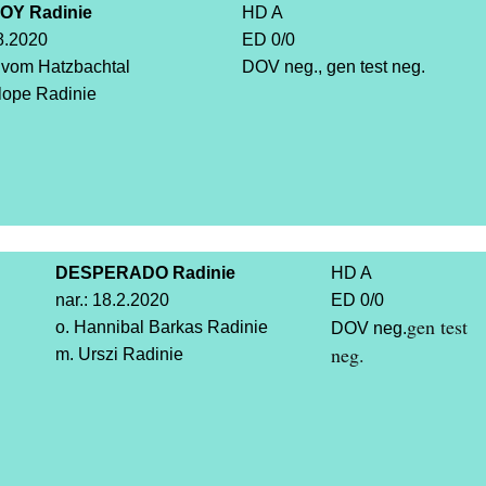
OY Radinie
HD A
.8.2020
ED 0/0
 vom Hatzbachtal
DOV neg., gen test neg.
lope Radinie
DESPERADO Radinie
HD A
nar.: 18.2.2020
ED 0/0
gen test
o. Hannibal Barkas Radinie
DOV neg.
neg.
m. Urszi Radinie