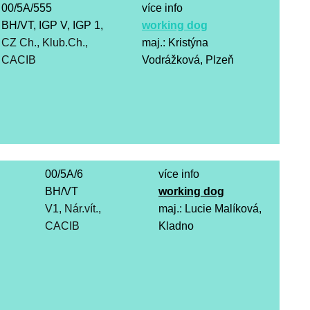
00/5A/555
více info
BH/VT, IGP V, IGP 1,
working dog
CZ Ch., Klub.Ch.,
maj.: Kristýna
CACIB
Vodrážková, Plzeň
00/5A/6
více info
BH/VT
working dog
V1, Nár.vít.,
maj.: Lucie Malíková,
CACIB
Kladno