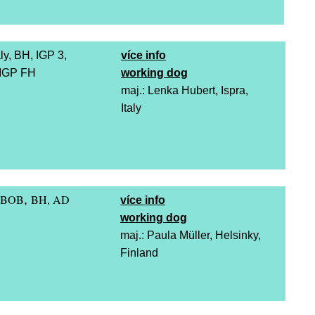
ly, BH, IGP 3,
více info
 IGP FH
working dog
maj.: Lenka Hubert, Ispra,
Italy
 BOB
BH, AD
,
více info
working dog
maj.: Paula Müller, Helsinky,
Finland