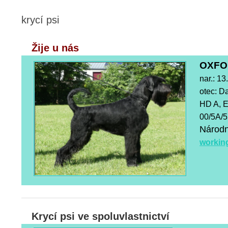
krycí psi
Žije u nás
OXFO
nar.: 13
otec: D
HD A, E
00/5A/5
Národn
workin
Krycí psi ve spoluvlastnictví