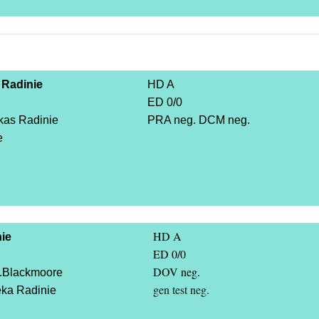
Radinie
HD A
ED 0/0
kas Radinie
PRA neg. DCM neg.
e
HD A
ie
ED 0/0
DOV neg.
v.Blackmoore
gen test neg.
eka Radinie