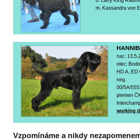
o. Larry King Radin
m. Kassandra von 
HANNIB
nar.: 13.5
otec: Bod
HD A, ED 
neg.
00/5A/555,
plemen ČK
Interchamp
working 
Vzpomínáme a nikdy nezapomene