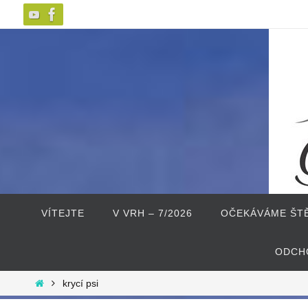
Přeskočit
na
obsah
Přeskočit
na
VÍTEJTE
V VRH – 7/2026
OČEKÁVÁME ŠTĚ
obsah
ODCH
Home
krycí psi