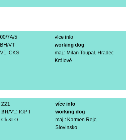
00/7A/5
více info
BH/VT
working dog
V1, ČKŠ
maj.: Milan Toupal, Hradec
Králové
ZZL
více info
BH/VT,
IGP 1
working dog
Ch.SLO
maj.: Karmen Rejc,
Slovinsko