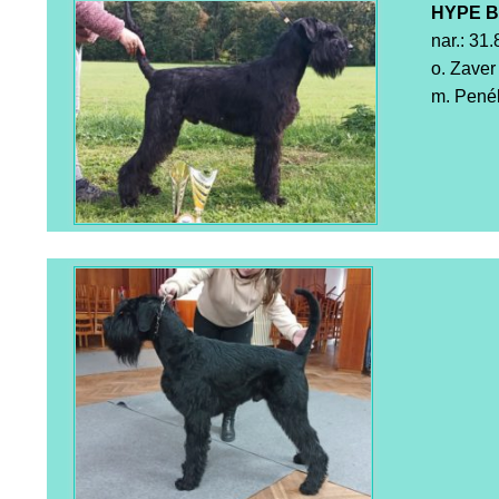
HYPE B
nar.: 31
o. Zaver
m. Pené