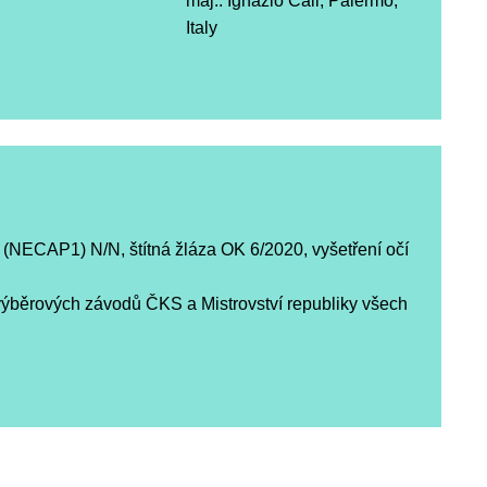
maj.: Ignazio Cali, Palermo,
Italy
NECAP1) N/N, štítná žláza OK 6/2020, vyšetření očí
výběrových závodů ČKS a Mistrovství republiky všech