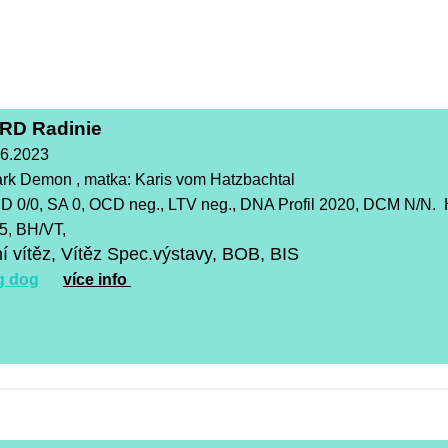
RD Radinie
.6.2023
ark Demon , matka: Karis vom Hatzbachtal
D 0/0, SA 0, OCD neg., LTV neg., DNA Profil 2020, DCM N/N.
5, BH/VT,
í vítěz, Vítěz Spec.výstavy, BOB, BIS
g dog
více info