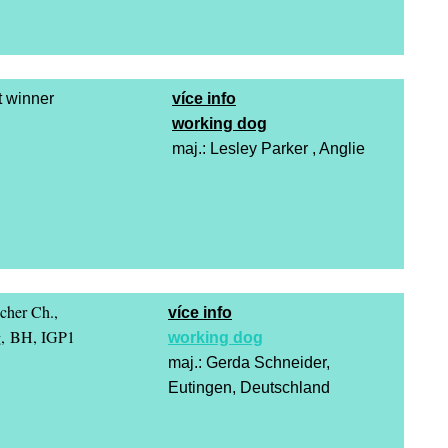
t winner
více info
working dog
maj.: Lesley Parker , Anglie
cher Ch.,
více info
g,
BH, IGP1
working dog
maj.: Gerda Schneider,
Eutingen, Deutschland