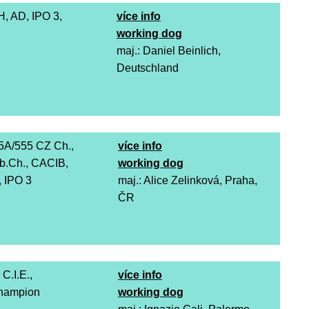
H, AD, IPO 3,
v
íce info
working dog
maj.: Daniel Beinlich,
Deutschland
5A/555 CZ Ch.,
více info
b.Ch., CACIB,
working dog
 IPO 3
maj.: Alice Zelinková, Praha,
ČR
 C.I.E.,
více info
champion
working dog