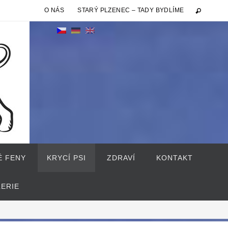
O NÁS
STARÝ PLZENEC – TADY BYDLÍME
É FENY
KRYCÍ PSI
ZDRAVÍ
KONTAKT
LERIE