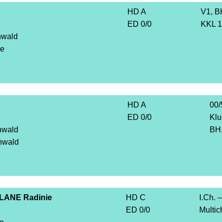
HD A
V1, B
ED 0/0
KKL 1
nwald
ie
HD A
00/
ED 0/0
Klu
nwald
BH,
nwald
LANE Radinie
HD C
I.Ch. –
ED 0/0
Multi