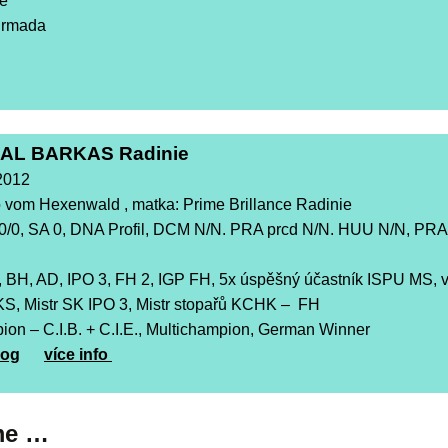
ie
Ermada
AL BARKAS Radinie
.2012
o vom Hexenwald , matka: Prime Brillance Radinie
0/0, SA 0, DNA Profil, DCM N/N. PRA prcd N/N. HUU N/N, PRA (
 BH, AD, IPO 3, FH 2, IGP FH, 5x úspěšný účastník ISPU MS, 
S, Mistr SK IPO 3, Mistr stopařů KCHK – FH
ion – C.I.B. + C.I.E., Multichampion, German Winner
dog
více info
me …