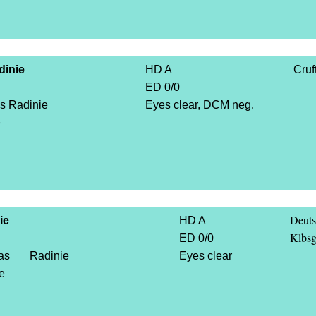
inie
HD A
Cruf
ED 0/0
as Radinie
Eyes clear, DCM neg.
e
Deuts
ie
HD A
Klbs
ED 0/0
kas Radinie
Eyes clear
e