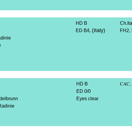
HD B
Ch.Ita
(Italy)
ED B/L
FH2,
dinie
e
CAC,
HD B
ED 0/0
delbrunn
Eyes clear
Radinie