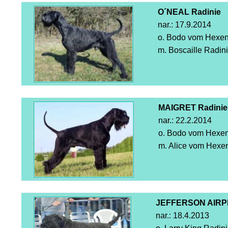
O´NEAL Radinie
nar.: 17.9.2014
o. Bodo vom Hexe
m. Boscaille Radin
MAIGRET Radinie
nar.: 22.2.2014
o. Bodo vom Hexe
m. Alice vom Hexe
JEFFERSON AIRP
nar.: 18.4.2013