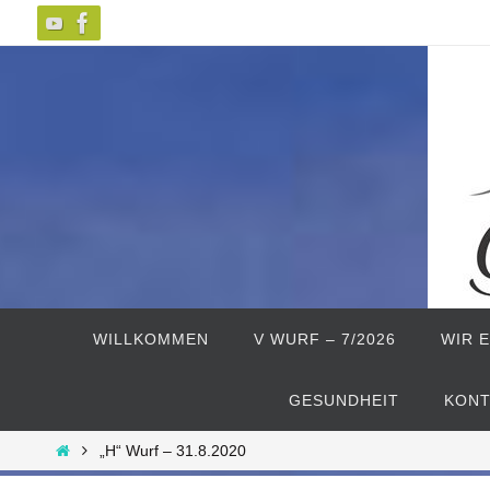
Zum
Inhalt
springen
Zum
Inhalt
WILLKOMMEN
V WURF – 7/2026
WIR 
springen
GESUNDHEIT
KONT
Start
„H“ Wurf – 31.8.2020