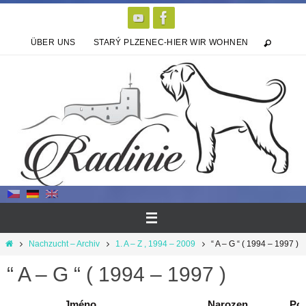
Zum
Inhalt
springen
ÜBER UNS
STARÝ PLZENEC-HIER WIR WOHNEN
Start
Nachzucht – Archiv
1. A – Z , 1994 – 2009
“ A – G “ ( 1994 – 1997 )
“ A – G “ ( 1994 – 1997 )
Jméno
Narozen
Poh