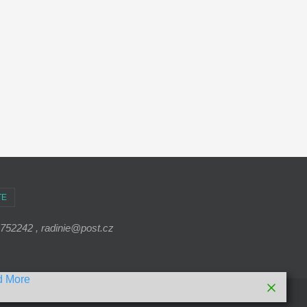
TE
 752242 , radinie@post.cz
d More