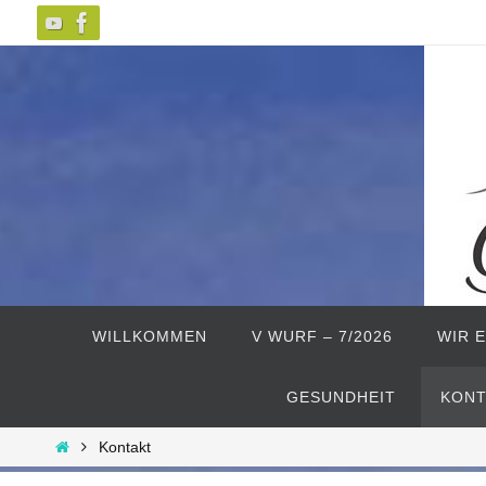
Zum
Inhalt
springen
Zum
Inhalt
WILLKOMMEN
V WURF – 7/2026
WIR 
springen
GESUNDHEIT
KONT
Start
Kontakt