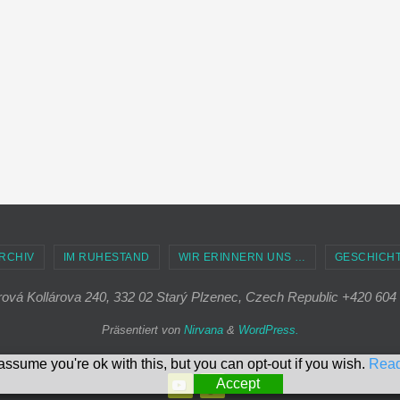
RCHIV
IM RUHESTAND
WIR ERINNERN UNS …
GESCHICH
ová Kollárova 240, 332 02 Starý Plzenec, Czech Republic +420 604
Präsentiert von
Nirvana
&
WordPress.
ssume you're ok with this, but you can opt-out if you wish.
Rea
Accept