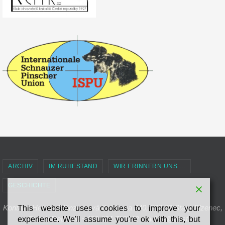
ARCHIV
IM RUHESTAND
WIR ERINNERN UNS …
GESCHICHTE
Kontakt: Helena Glänznerová Kollárova 240, 332 02 Starý Plzenec,
This website uses cookies to improve your
Czech Republic +420 604 752242 , radinie@post.cz
experience. We'll assume you're ok with this, but