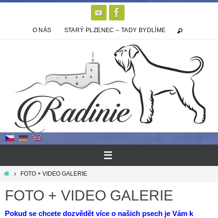
Přeskočit
na
obsah
O NÁS
STARÝ PLZENEC – TADY BYDLÍME
Home
FOTO + VIDEO GALERIE
FOTO + VIDEO GALERIE
Pokud se chcete dozvědět více o našich psech je Vám k