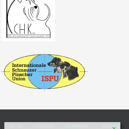
ARCHIV
V DŮCHODU
VZPOMÍNÁME …
HISTORIE