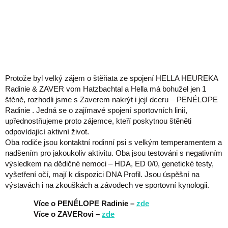
Protože byl velký zájem o štěňata ze spojení HELLA HEUREKA
Radinie & ZAVER vom Hatzbachtal a Hella má bohužel jen 1
štěně, rozhodli jsme s Zaverem nakrýt i její dceru – PENÉLOPE
Radinie . Jedná se o zajímavé spojení sportovních linií,
upřednostňujeme proto zájemce, kteří poskytnou štěněti
odpovídající aktivní život.
Oba rodiče jsou kontaktní rodinní psi s velkým temperamentem a
nadšením pro jakoukoliv aktivitu. Oba jsou testováni s negativním
výsledkem na dědičné nemoci – HDA, ED 0/0, genetické testy,
vyšetření očí, mají k dispozici DNA Profil. Jsou úspěšní na
výstavách i na zkouškách a závodech ve sportovní kynologii.
Více o PENÉLOPE Radinie –
zde
Více o ZAVERovi –
zde