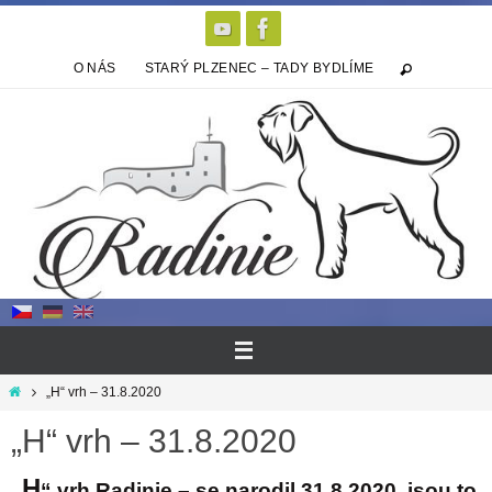
Přeskočit
na
obsah
O NÁS
STARÝ PLZENEC – TADY BYDLÍME
Home
„H“ vrh – 31.8.2020
„H“ vrh – 31.8.2020
H
„
“ vrh Radinie – se narodil 31.8.2020, jsou to