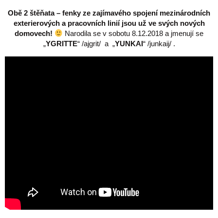
Obě 2 štěňata – fenky ze zajímavého spojení mezinárodních
exterierových a pracovních linií jsou už ve svých nových
domovech!
Narodila se v sobotu 8.12.2018 a jmenují se
„
YGRITTE
“ /ajgrit/ a „
YUNKAI
“ /junkaij/ .