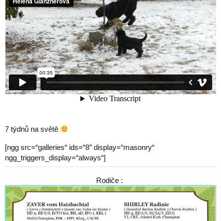
7 týdnů na světě
[ngg src=“galleries“ ids=“8″ display=“masonry“
ngg_triggers_display=“always“]
Rodiče :