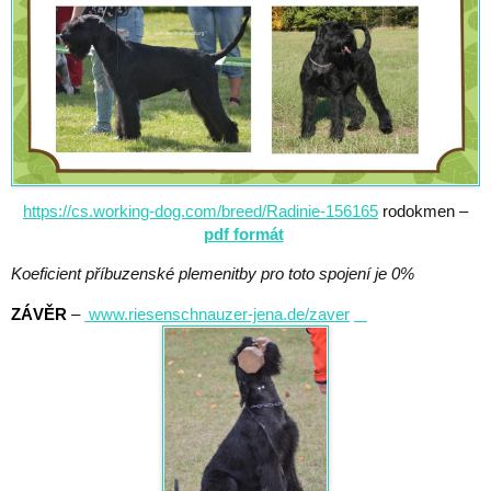
https://cs.working-dog.com/breed/Radinie-156165
rodokmen –
pdf formát
Koeficient příbuzenské plemenitby pro toto spojení je 0%
ZÁVĚR
–
www.riesenschnauzer-jena.de/zaver