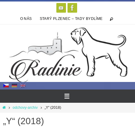
Přeskočit
na
obsah
O NÁS
STARÝ PLZENEC – TADY BYDLÍME
Home
odchovy-archiv
„Y“ (2018)
„Y“ (2018)