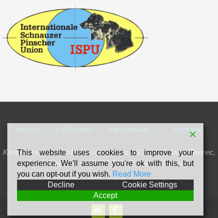
ARCHIV
V DŮCHODU
VZPOMÍNÁME …
HISTORIE
Kontakt: Helena Glänznerová Kollárova 240, 332 02 Starý Plzenec,
This website uses cookies to improve your
Czech Republic +420 604 752242 , radinie@post.cz
experience. We'll assume you're ok with this, but
you can opt-out if you wish.
Read More
Beží na
Nirvana
&
WordPress.
Decline
Cookie Settings
Accept