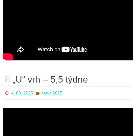
„U“ vrh – 5,5 týdne
4. 08. 2025
news 2025