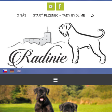
Přeskočit
na
obsah
O NÁS
STARÝ PLZENEC – TADY BYDLÍME