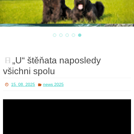
„U“ štěňata naposledy
všichni spolu
15. 08. 2025
news 2025